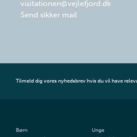
visitationen@vejlefjord.dk
Send sikker mail
Tilmeld dig vores nyhedsbrev hvis du vil have relev
Børn
Unge