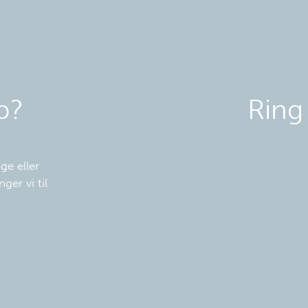
p?
Ring
ge eller
ger vi til