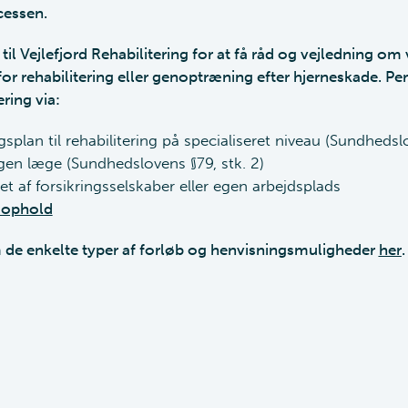
cessen.
il Vejlefjord Rehabilitering for at få råd og vejledning om v
r rehabilitering eller genoptræning efter hjerneskade. P
ering via:
plan til rehabilitering på specialiseret niveau (Sundhedsl
gen læge (Sundhedslovens §79, stk. 2)
et af forsikringsselskaber eller egen arbejdsplads
f ophold
de enkelte typer af forløb og henvisningsmuligheder
her
.