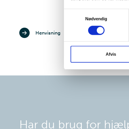
Samtykkevalg
Nødvendig
Henvisning
Afvis
Har du brug for hjæl