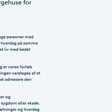
sygehuse for
mange personer med
 en hverdag på samme
et liv med bedst
g er vores forløb
ingen varetages af et
at adressere den
ner og
f sygdom eller skade.
sætninger og hverdag