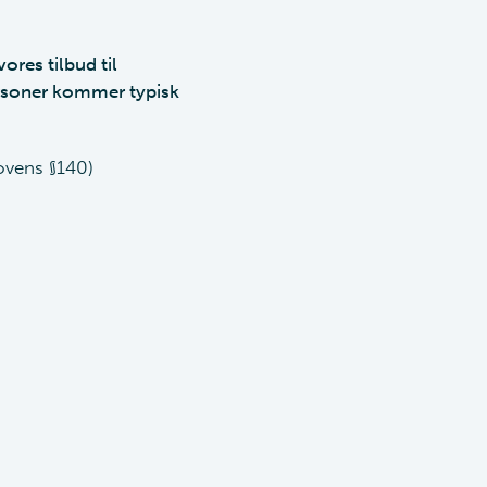
ores tilbud til
ersoner kommer typisk
ovens §140)