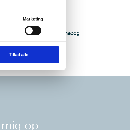
Marketing
Hjernelægens lommebog
Tillad alle
 mig op