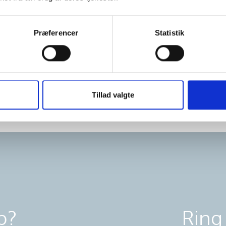
Præferencer
Statistik
Priser
Tillad valgte
p?
Ring