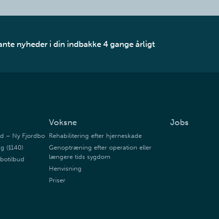
ante nyheder i din indbakke 4 gange årligt
Voksne
Jobs
bud – Ny Fjordbo
Rehabilitering efter hjerneskade
ng (§140)
Genoptræning efter operation eller
længere tids sygdom
 botilbud
Henvisning
Priser