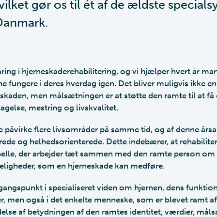
ilket gør os til ét af de ældste special
 Danmark.
faring i hjerneskaderehabilitering, og vi hjælper hvert år 
nne fungere i deres hverdag igen. Det bliver muligvis ikke
skaden, men målsætningen er at støtte den ramte til at få 
tagelse, mestring og livskvalitet.
e påvirke flere livsområder på samme tid, og af denne årsa
rede og helhedsorienterede. Dette indebærer, at rehabiliter
nelle, der arbejder tæt sammen med den ramte person om 
eligheder, som en hjerneskade kan medføre.
gangspunkt i specialiseret viden om hjernen, dens funktio
r, men også i det enkelte menneske, som er blevet ramt a
lse af betydningen af den ramtes identitet, værdier, mål